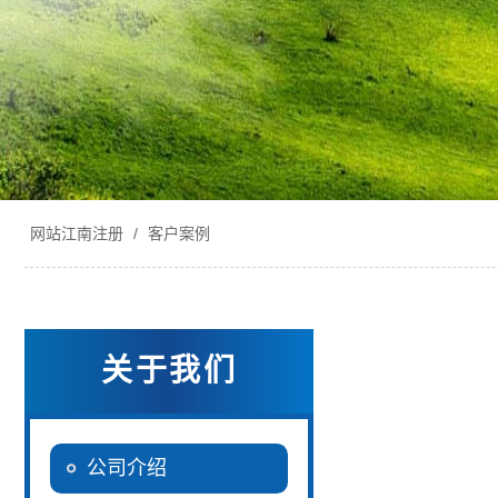
网站江南注册
/
客户案例
关于我们
公司介绍