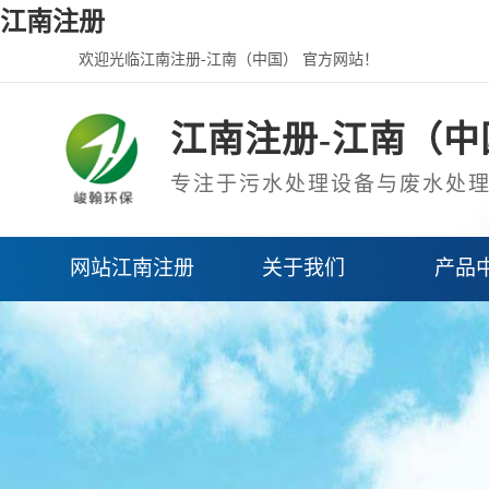
江南注册
欢迎光临江南注册-江南（中国） 官方网站！
江南注册-江南（中
专注于污水处理设备与废水处
网站江南注册
关于我们
产品