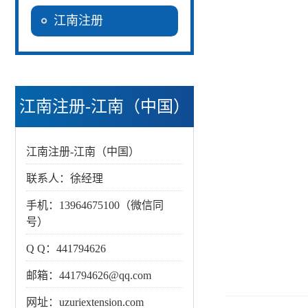
江南注册
江南注册-江南（中国）
江南注册-江南（中国）
联系人：徐经理
手机：13964675100（微信同
号）
Q Q：441794626
邮箱：441794626@qq.com
网址：uzuriextension.com