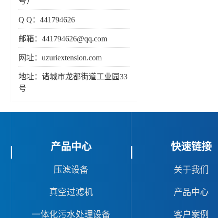
号）
Q Q：441794626
邮箱：441794626@qq.com
网址：uzuriextension.com
地址：诸城市龙都街道工业园33
号
产品中心
快速链接
压滤设备
关于我们
真空过滤机
产品中心
一体化污水处理设备
客户案例