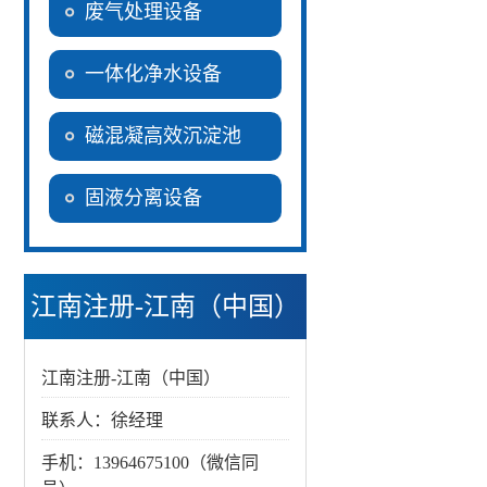
废气处理设备
一体化净水设备
磁混凝高效沉淀池
固液分离设备
江南注册-江南（中国）
江南注册-江南（中国）
联系人：徐经理
手机：13964675100（微信同