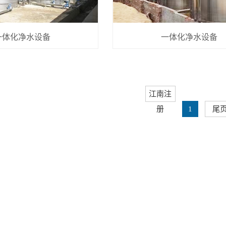
一体化净水设备
一体化净水设备
江南注
册
1
尾