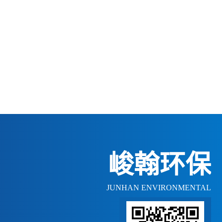
峻翰环保
JUNHAN ENVIRONMENTAL