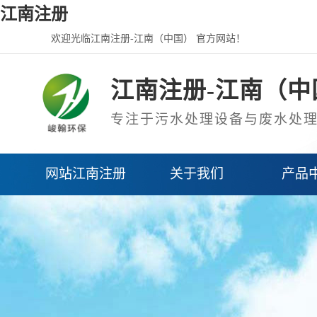
江南注册
欢迎光临江南注册-江南（中国） 官方网站！
江南注册-江南（中
专注于污水处理设备与废水处
网站江南注册
关于我们
产品