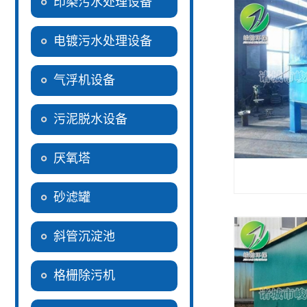
印染污水处理设备
电镀污水处理设备
气浮机设备
污泥脱水设备
厌氧塔
砂滤罐
斜管沉淀池
格栅除污机