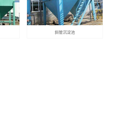
斜管沉淀池