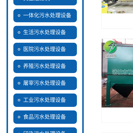
一体化污水处理设备
生活污水处理设备
医院污水处理设备
养殖污水处理设备
屠宰污水处理设备
工业污水处理设备
食品污水处理设备