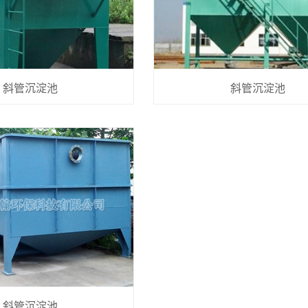
斜管沉淀池
斜管沉淀池
斜管沉淀池