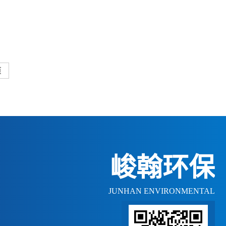
页
峻翰环保
JUNHAN ENVIRONMENTAL