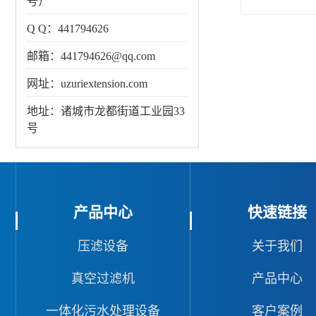
号）
Q Q：441794626
邮箱：441794626@qq.com
网址：uzuriextension.com
地址：诸城市龙都街道工业园33
号
产品中心
快速链接
压滤设备
关于我们
真空过滤机
产品中心
一体化污水处理设备
客户案例