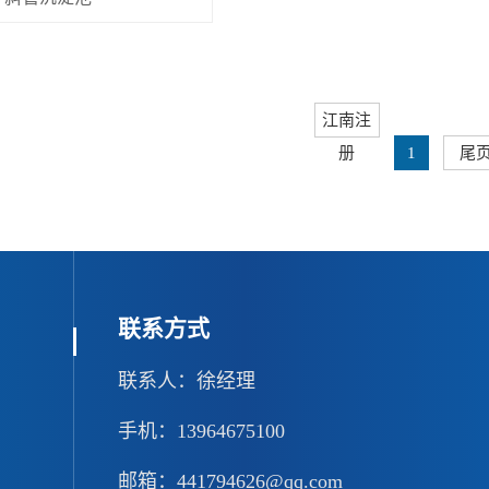
江南注
册
1
尾
联系方式
联系人：徐经理
手机：13964675100
邮箱：441794626@qq.com