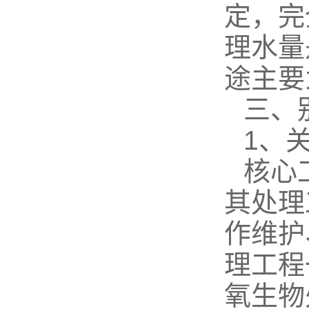
定，完
理水量
途主要
三、
1、
核心
其处理
作维护
理工程
氧生物