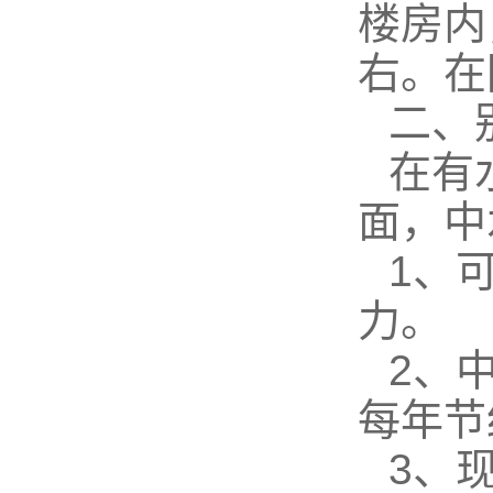
楼房内
右。在
二、
在有
面，中
1、
力。
2、
每年节
3、