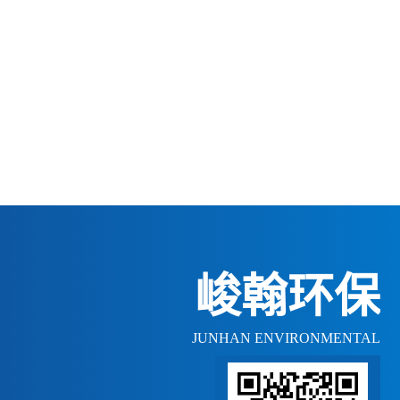
峻翰环保
JUNHAN ENVIRONMENTAL