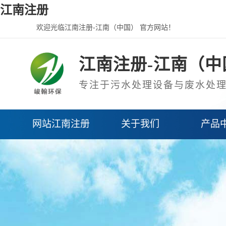
江南注册
欢迎光临江南注册-江南（中国） 官方网站！
江南注册-江南（中
专注于污水处理设备与废水处
网站江南注册
关于我们
产品