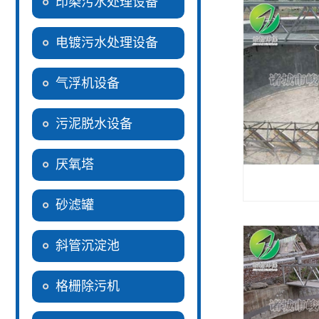
印染污水处理设备
电镀污水处理设备
气浮机设备
污泥脱水设备
厌氧塔
砂滤罐
斜管沉淀池
格栅除污机