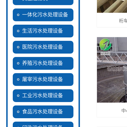
一体化污水处理设备
桁
生活污水处理设备
医院污水处理设备
养殖污水处理设备
屠宰污水处理设备
工业污水处理设备
中
食品污水处理设备