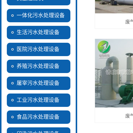
一体化污水处理设备
废
生活污水处理设备
医院污水处理设备
养殖污水处理设备
屠宰污水处理设备
工业污水处理设备
废
食品污水处理设备