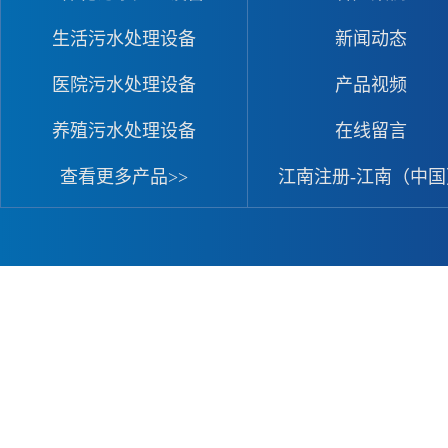
生活污水处理设备
新闻动态
医院污水处理设备
产品视频
养殖污水处理设备
在线留言
查看更多产品>>
江南注册-江南（中国