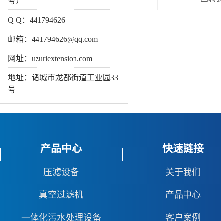
号）
Q Q：441794626
邮箱：441794626@qq.com
网址：uzuriextension.com
地址：诸城市龙都街道工业园33
号
产品中心
快速链接
压滤设备
关于我们
真空过滤机
产品中心
一体化污水处理设备
客户案例