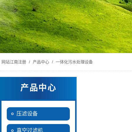
网站江南注册
/
产品中心
/
一体化污水处理设备
产品中心
压滤设备
真空过滤机