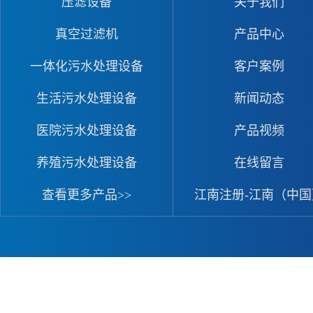
压滤设备
关于我们
真空过滤机
产品中心
一体化污水处理设备
客户案例
生活污水处理设备
新闻动态
医院污水处理设备
产品视频
养殖污水处理设备
在线留言
查看更多产品>>
江南注册-江南（中国