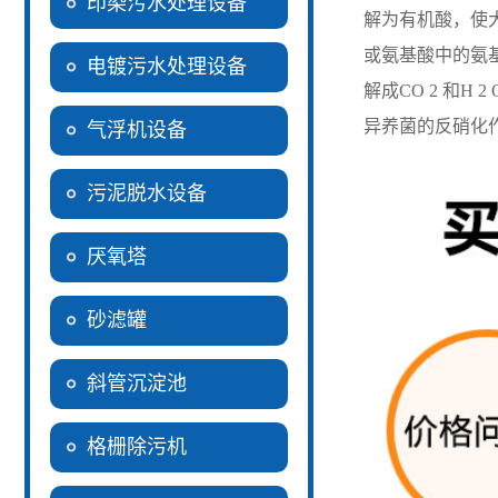
印染污水处理设备
解为有机酸，使
或氨基酸中的氨
电镀污水处理设备
解成
CO 2
和
H 2 
异养菌的反硝化
气浮机设备
污泥脱水设备
厌氧塔
砂滤罐
斜管沉淀池
格栅除污机