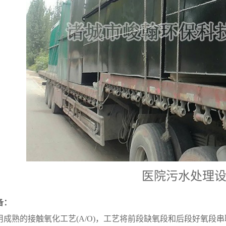
医院污水处理
备：
用成熟的接触氧化工艺
(A/O)
，工艺将前段缺氧段和后段好氧段串