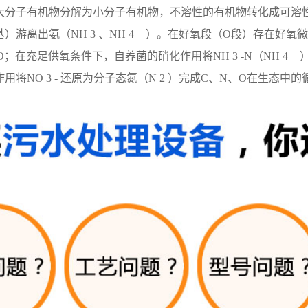
大分子有机物分解为小分子有机物，不溶性的有机物转化成可溶
基）游离出氨（
NH 3
、
NH 4 +
）。在好氧段（
O
段）存在好氧微
O
；在充足供氧条件下，自养菌的硝化作用将
NH 3 -N
（
NH 4 +
作用将
NO 3 -
还原为分子态氮（
N 2
）完成
C
、
N
、
O
在生态中的