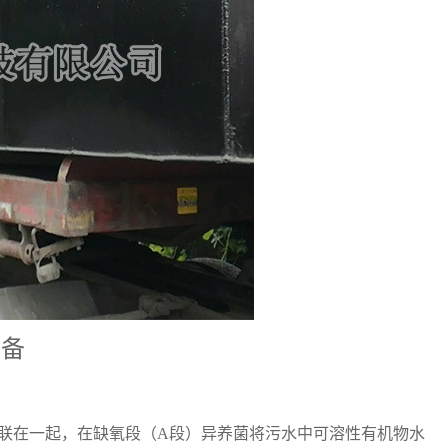
设备
联在一起，在缺氧段（
A
段）异养菌将污水中可溶性有机物水