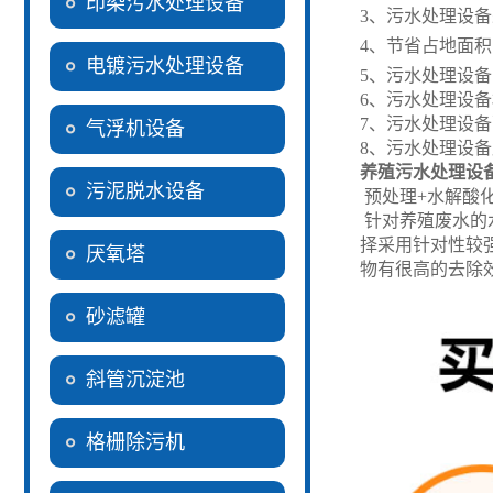
印染污水处理设备
3、污水处理设
4、节省占地面
电镀污水处理设备
5、污水处理设
6、污水处理设
7、污水处理设
气浮机设备
8、污水处理设
养殖污水处理设
污泥脱水设备
预处理+水解酸化
针对养殖废水的
择采用针对性较强
厌氧塔
物有很高的去除
砂滤罐
斜管沉淀池
格栅除污机