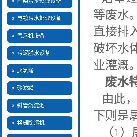
印染污水处理设备
等废水
电镀污水处理设备
直接排
气浮机设备
破坏水
污泥脱水设备
业灌溉
厌氧塔
废水
砂滤罐
由此
斜管沉淀池
下则是
格栅除污机
（
1
）