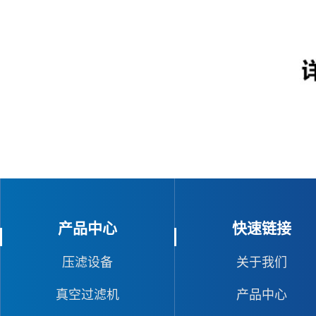
产品中心
快速链接
压滤设备
关于我们
真空过滤机
产品中心