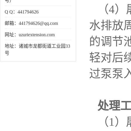
号）
（
4
）
Q Q：441794626
水排放
邮箱：441794626@qq.com
网址：uzuriextension.com
的调节
地址：诸城市龙都街道工业园33
号
轻对后
过泵泵
处理
（
1
）