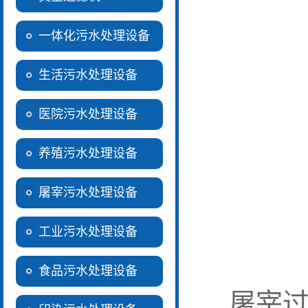
一体化污水处理设备
生活污水处理设备
医院污水处理设备
养殖污水处理设备
屠宰污水处理设备
工业污水处理设备
食品污水处理设备
屠宰