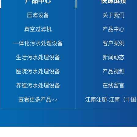
产品中心
快速链接
压滤设备
关于我们
真空过滤机
产品中心
一体化污水处理设备
客户案例
生活污水处理设备
新闻动态
医院污水处理设备
产品视频
养殖污水处理设备
在线留言
查看更多产品>>
江南注册-江南（中国