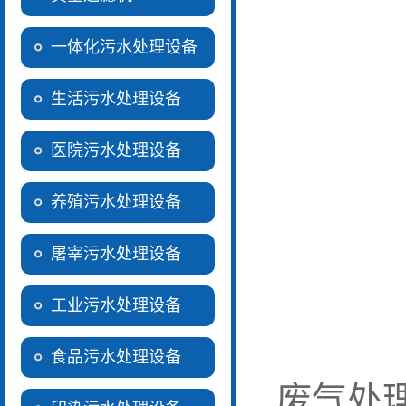
一体化污水处理设备
生活污水处理设备
医院污水处理设备
养殖污水处理设备
屠宰污水处理设备
工业污水处理设备
食品污水处理设备
废气处