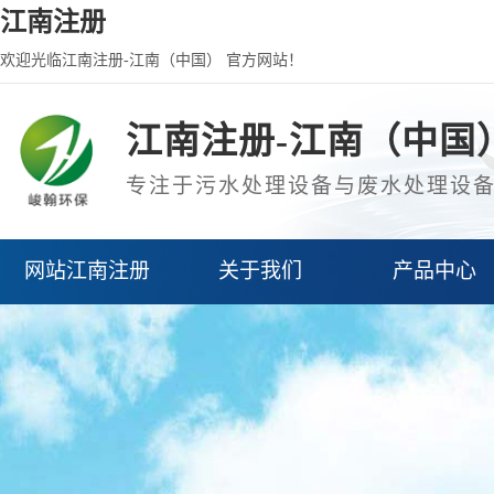
江南注册
欢迎光临江南注册-江南（中国） 官方网站！
江南注册-江南（中国
专注于污水处理设备与废水处理设
网站江南注册
关于我们
产品中心