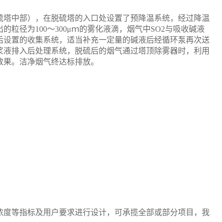
硫塔中部），在脱硫塔的入口处设置了预降温系统，经过降温
出的粒
径为100～300μｍ的雾化液滴，烟气中SO2与吸收碱液
后设置的收集系统，适当
补充一定量的碱液后经循环泵再次送
浆液排入后处理系统，脱硫后的烟气通过塔顶除雾器时
，利用
效果。洁净烟气终达标排放。
浓度等指标及用户要求进行设计，可承揽全部或部分项目，我