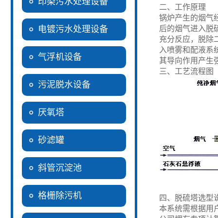
印染污水处理设备
二、工作原理
锅炉产生的烟气
电镀污水处理设备
后的烟气进入脱
充分反应，脱除
入喷雾和配液系
气浮机设备
其导向作用产生
三、工艺流程图
污泥脱水设备
厌氧塔
砂滤罐
斜管沉淀池
格栅除污机
四、脱硫塔选型
本系统需根据用