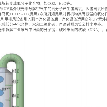
解转变成低分子化合物，如CO2、H2O等。
臭氧UV紫外线光束分解空气中的氧分子产生游离氧，因游离氧所
＊(游离氧)O+O2→O3(臭氧),众所周知臭氧对有机物具有很强
废气利用排风设备引入到本净化设备后，净化设备运用高能UV紫
化成低分子化合物、水和二氧化碳，再通过排风管道排出室外。
V光束裂解工业废气中细菌的分子键，破坏细菌的核酸（DNA）