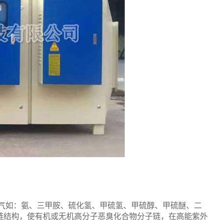
废气如：氨、三甲胺、硫化氢、甲硫氢、甲硫醇、甲硫醚、二
子链结构，使有机或无机高分子恶臭化合物分子链，在高能紫外