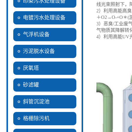
印染污水处理设备
线光束照射下，降
2）利用高能高
电镀污水处理设备
＋O2→O-+O
3）恶臭/工业
气物质其降解转
气浮机设备
4）利用高能U
污泥脱水设备
厌氧塔
砂滤罐
斜管沉淀池
格栅除污机