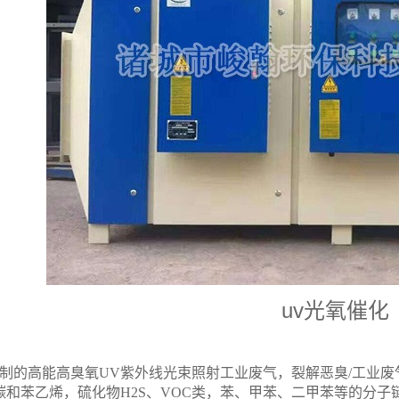
uv光氧催化
特制的高能高臭氧UV紫外线光束照射工业废气，裂解恶臭/工业
碳和苯乙烯，硫化物H2S、VOC类，苯、甲苯、二甲苯等的分