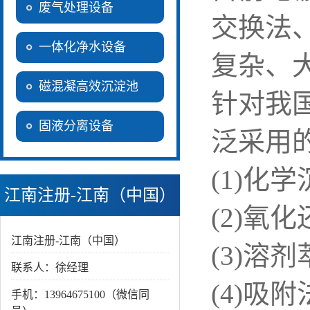
废气处理设备
交换法
一体化净水设备
复杂、
磁混凝高效沉淀池
针对我
固液分离设备
泛采用
(1)
江南注册-江南（中国）
(2)
江南注册-江南（中国）
(3)溶
联系人：徐经理
(4)吸
手机：13964675100（微信同