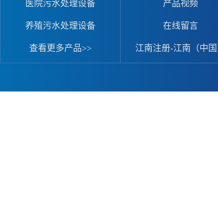
医院污水处理设备
产品视频
养殖污水处理设备
在线留言
查看更多产品>>
江南注册-江南（中国