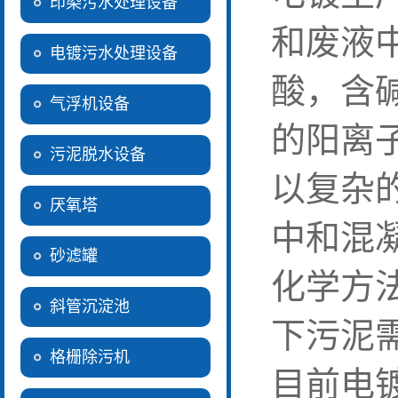
印染污水处理设备
和废液
电镀污水处理设备
酸，含
气浮机设备
的阳离
污泥脱水设备
以复杂
厌氧塔
中和混
砂滤罐
化学方
斜管沉淀池
下污泥
格栅除污机
目前电