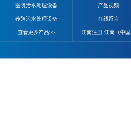
医院污水处理设备
产品视频
养殖污水处理设备
在线留言
查看更多产品>>
江南注册-江南（中国