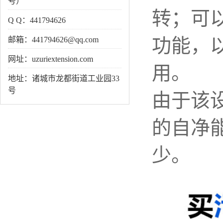
号）
转；可
Q Q：441794626
功能，
邮箱：441794626@qq.com
网址：uzuriextension.com
用。
地址：诸城市龙都街道工业园33
号
由于该
的自净
少。