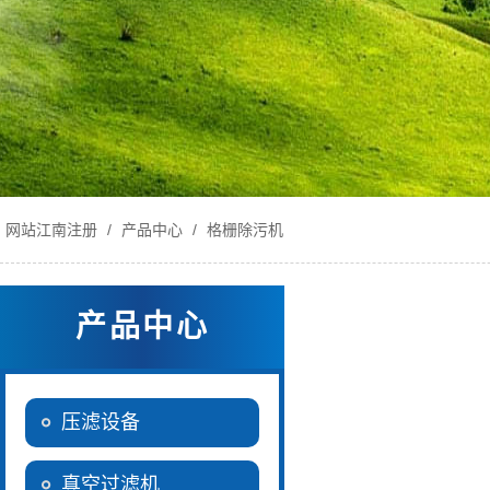
网站江南注册
/
产品中心
/
格栅除污机
产品中心
压滤设备
真空过滤机