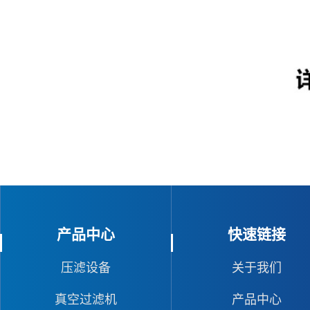
产品中心
快速链接
压滤设备
关于我们
真空过滤机
产品中心