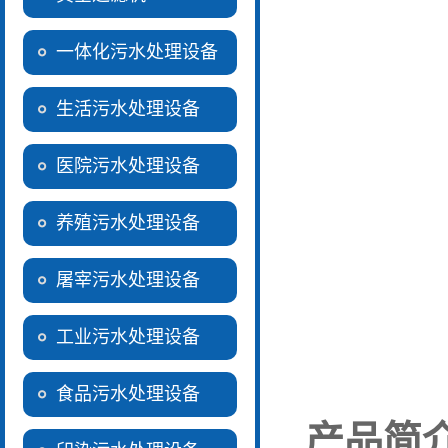
一体化污水处理设备
生活污水处理设备
医院污水处理设备
养殖污水处理设备
屠宰污水处理设备
工业污水处理设备
食品污水处理设备
产品简