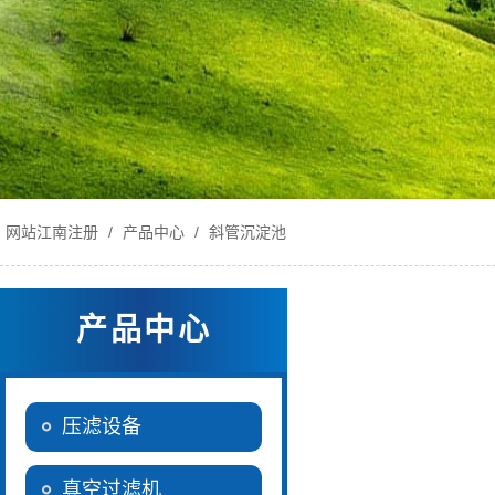
网站江南注册
/
产品中心
/
斜管沉淀池
产品中心
压滤设备
真空过滤机