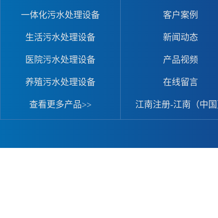
一体化污水处理设备
客户案例
生活污水处理设备
新闻动态
医院污水处理设备
产品视频
养殖污水处理设备
在线留言
查看更多产品>>
江南注册-江南（中国