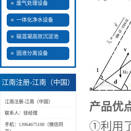
废气处理设备
一体化净水设备
磁混凝高效沉淀池
固液分离设备
江南注册-江南（中国）
江南注册-江南（中国）
产品优
联系人：徐经理
①利用
手机：13964675100（微信同