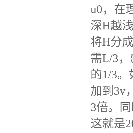
u0，在
深H越
将H分成
需L/3
的1/3
加到3
3倍。
这就是2