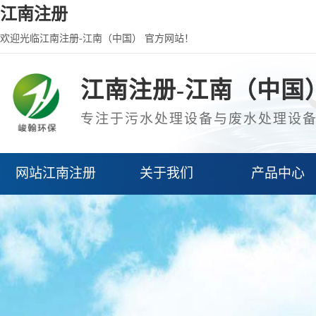
江南注册
欢迎光临江南注册-江南（中国） 官方网站！
江南注册-江南（中国
专注于污水处理设备与废水处理设
网站江南注册
关于我们
产品中心