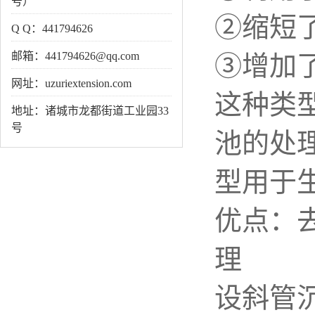
号）
②缩短
Q Q：441794626
邮箱：441794626@qq.com
③增加
网址：uzuriextension.com
这种类型
地址：诸城市龙都街道工业园33
号
池的处
型用于
优点：
理
设斜管