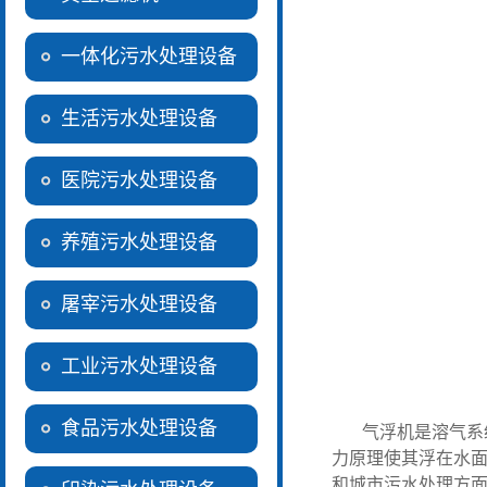
一体化污水处理设备
生活污水处理设备
医院污水处理设备
养殖污水处理设备
屠宰污水处理设备
工业污水处理设备
食品污水处理设备
气浮机是溶气系
力原理使其浮在水面
和城市污水处理方面