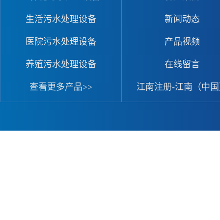
生活污水处理设备
新闻动态
医院污水处理设备
产品视频
养殖污水处理设备
在线留言
查看更多产品>>
江南注册-江南（中国