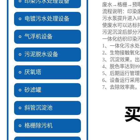
印染污水处理设备
废水→格栅→预曝
流程说明：印染
电镀污水处理设备
污水泵提升进入
使废水可以达标
污泥沉淀后部分
气浮机设备
一体化纺织印染
1、一体化污水
2、生物接触氧
污泥脱水设备
3、沉淀效果，
4、脱色率达到9
厌氧塔
5、后期运行管
6、设备运行采用
7、去除效率高，
砂滤罐
斜管沉淀池
格栅除污机