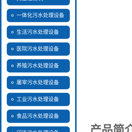
一体化污水处理设备
生活污水处理设备
医院污水处理设备
养殖污水处理设备
屠宰污水处理设备
工业污水处理设备
食品污水处理设备
产品简