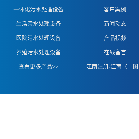
一体化污水处理设备
客户案例
生活污水处理设备
新闻动态
医院污水处理设备
产品视频
养殖污水处理设备
在线留言
查看更多产品>>
江南注册-江南（中国