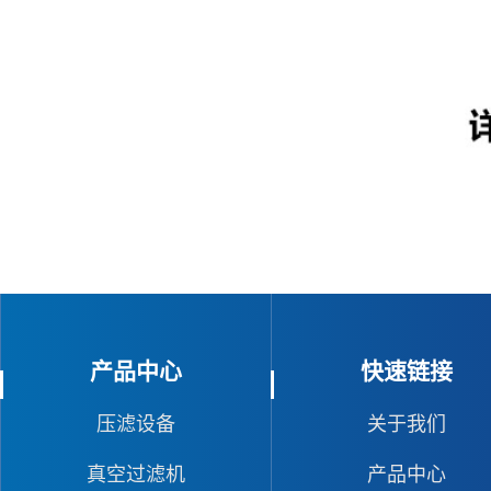
产品中心
快速链接
压滤设备
关于我们
真空过滤机
产品中心