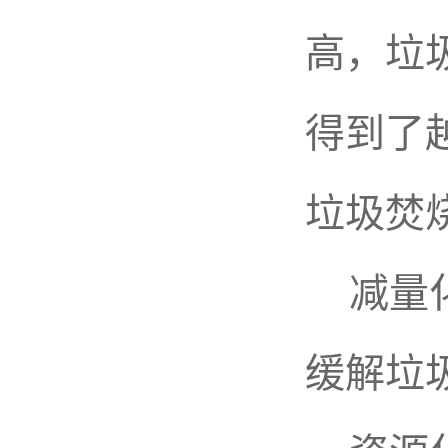
高，垃
得到了
垃圾焚
减量化
缓解垃