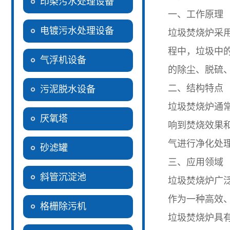
印染污水处理设备
一、工作原理
电镀污水处理设备
垃圾焚烧炉采
程中，垃圾中
气浮机设备
的除尘、脱硫
二、结构特点
污泥脱水设备
垃圾焚烧炉通
厌氧塔
响到焚烧效果
气进行净化处
砂滤罐
三、应用领域
斜管沉淀池
垃圾焚烧炉广
作为一种高效
格栅除污机
垃圾焚烧炉具