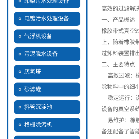
印染污水处理设备
高效的过滤解
电镀污水处理设备
一、产品概述
橡胶带式真空
气浮机设备
上，随着橡胶
过卸料装置排
污泥脱水设备
二、主要特点
厌氧塔
高效过滤：橡
除物料中的细
砂滤罐
稳定运行：设
斜管沉淀池
设备的真空系
易维护：橡胶
格栅除污机
备还配备了智